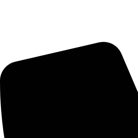
©️ 2025, Конференция ВМЕСТЕ МЕДИА.КОНТЕНТ
ПРОЕКТ ВМЕСТЕ МЕДИА (АНО Центр прогрессивных технол
Политика конфиденциальности
Согласие на обработку персональных данных
Публичная оферта